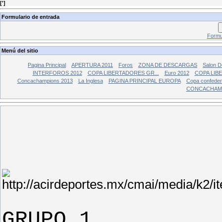
[
'
]
Formulario de entrada
Formul
Menú del sitio
Pagina Principal
APERTURA 2011
Foros
ZONA DE DESCARGAS
Salon 
INTERFOROS 2012
COPA LIBERTADORES GR...
Euro 2012
COPA LIBE
Concachampions 2013
La Inglesa
PAGINA PRINCIPAL EUROPA
Copa confederc
CONCACHAMP
GRUPO 1