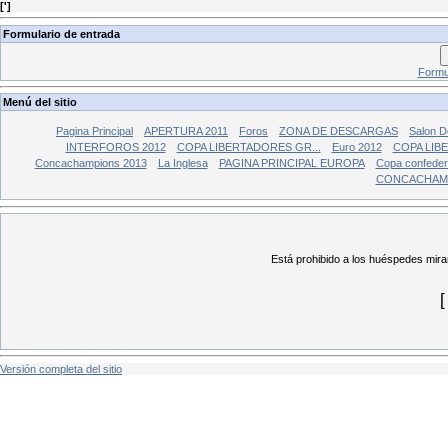
[
'
]
Formulario de entrada
Formul
Menú del sitio
Pagina Principal
APERTURA 2011
Foros
ZONA DE DESCARGAS
Salon 
INTERFOROS 2012
COPA LIBERTADORES GR...
Euro 2012
COPA LIBE
Concachampions 2013
La Inglesa
PAGINA PRINCIPAL EUROPA
Copa confederc
CONCACHAMP
Está prohibido a los huéspedes mirar 
Versión completa del sitio